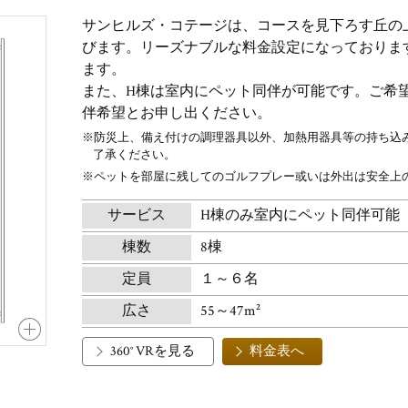
サンヒルズ・コテージは、コースを見下ろす丘の上
びます。リーズナブルな料金設定になっておりま
ます。
また、H棟は室内にペット同伴が可能です。ご希
伴希望とお申し出ください。
※防災上、備え付けの調理器具以外、加熱用器具等の持ち込
了承ください。
※ペットを部屋に残してのゴルフプレー或いは外出は安全上
サービス
H棟のみ室内にペット同伴可能
棟数
8棟
定員
１～６名
広さ
55～47m²
360° VRを見る
料金表へ