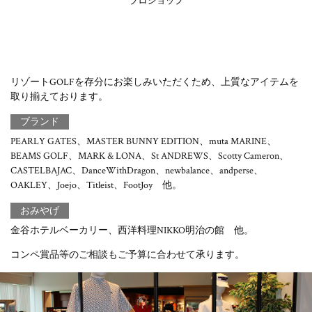
プロショップ
リゾートGOLFを存分にお楽しみいただくため、上質なアイテムを
取り揃えております。
ブランド
PEARLY GATES、MASTER BUNNY EDITION、muta MARINE、
BEAMS GOLF、MARK & LONA、St ANDREWS、Scotty Cameron、
CASTELBAJAC、DanceWithDragon、newbalance、andperse、
OAKLEY、Joejo、Titleist、FootJoy 他。
おみやげ
金谷ホテルベーカリー、西洋料理NIKKO明治の館 他。
コンペ賞品等のご相談もご予算に合わせて承ります。