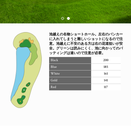
池越えの名物ショートホール。左右のバンカー
に入れてしまうと難しいショットになるので注
意。池越えに不安のある方は右の花道狙いが安
全。グリーンは読みにくく、池に向かってのパ
ッティングは速いので注意が必要。
Black
200
Blue
185
White
161
Gold
141
Red
117