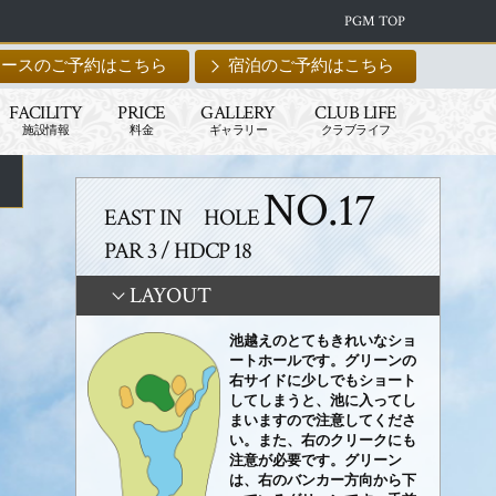
PGM TOP
コースのご予約はこちら
宿泊のご予約はこちら
FACILITY
PRICE
GALLERY
CLUB LIFE
施設情報
料金
ギャラリー
クラブライフ
NO.17
EAST IN HOLE
PAR 3 / HDCP 18
LAYOUT
池越えのとてもきれいなショ
ートホールです。グリーンの
右サイドに少しでもショート
してしまうと、池に入ってし
まいますので注意してくださ
い。また、右のクリークにも
注意が必要です。グリーン
は、右のバンカー方向から下