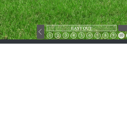
EAST OUT
1
2
3
4
5
6
7
8
9
10
コースのご
宿泊のご予