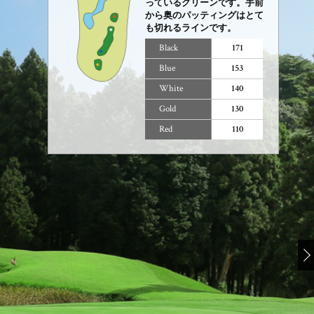
っているグリーンです。手前
から奥のパッティングはとて
も切れるラインです。
Black
171
Blue
153
White
140
Gold
130
Red
110