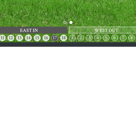
EAST IN
WEST OUT
11
12
13
14
15
16
17
18
1
2
3
4
5
6
7
8
CONTACT
お問い合わせ
お電話で
028-
予約はこちら
TEL :
約はこちら
メールでの