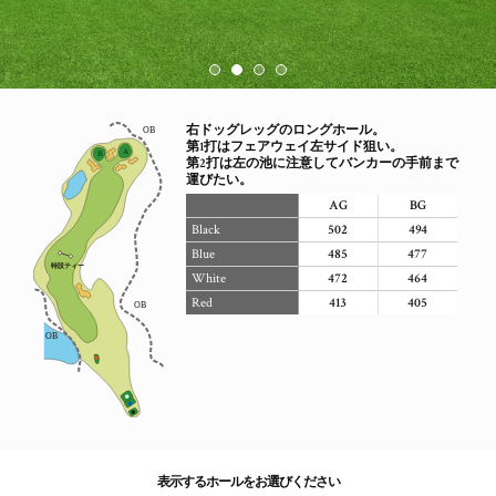
右ドッグレッグのロングホール。
第1打はフェアウェイ左サイド狙い。
第2打は左の池に注意してバンカーの手前まで
運びたい。
AG
BG
Black
502
494
Blue
485
477
White
472
464
Red
413
405
表示するホールをお選びください