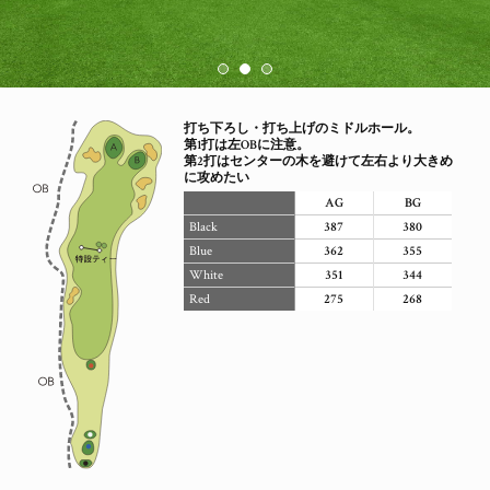
打ち下ろし・打ち上げのミドルホール。
第1打は左OBに注意。
第2打はセンターの木を避けて左右より大きめ
に攻めたい
AG
BG
Black
387
380
Blue
362
355
White
351
344
Red
275
268