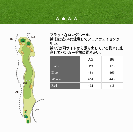
フラットなロングホール。
第1打は左OBに注意してフェアウェイセンター
狙い。
第2打は両サイドから張り出している樹木に注
意してバンカー手前に置きたい。
AG
BG
Black
494
475
Blue
484
465
White
464
445
Red
432
413