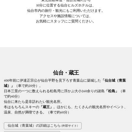
東北自動車道・仙台宮城ICから
10分に位置する仙台ヒルズホテルは、
仙台市内の旅行・観光にもご利用いただけます。
アクセスや施設情報については、
お気軽にスタッフにご質問ください。
仙台・蔵王
400年前に伊達正宗公が仙台平野を見下ろす青葉山に築城した
「仙台城（青葉
城）」
（車で約20分）。
日本三景の一つに数えられる松島湾に浮かぶ大小260余りの諸島
「松島」
（車
で約40分）
仙台に来たら是非訪れたい観光名所。
冬はもちろんスキーの
「蔵王」
。ほかにも、たくさんの観光名所やイベント、
温泉、自然が満喫できる。（車で約60分）
仙台城（青葉城）の詳細はこちら