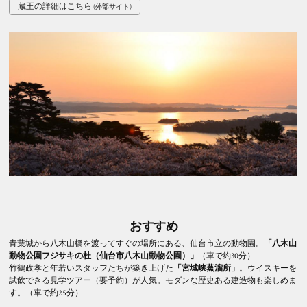
蔵王の詳細はこちら
おすすめ
青葉城から八木山橋を渡ってすぐの場所にある、仙台市立の動物園。
「八木山
動物公園フジサキの杜（仙台市八木山動物公園）」
（車で約30分）
竹鶴政孝と年若いスタッフたちが築き上げた
「宮城峡蒸溜所」
。ウイスキーを
試飲できる見学ツアー（要予約）が人気。モダンな歴史ある建造物も楽しめま
す。（車で約25分）