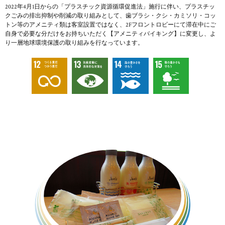
2022年4月1日からの「プラスチック資源循環促進法」施行に伴い、プラスチッ
クごみの排出抑制や削減の取り組みとして、歯ブラシ・クシ・カミソリ・コッ
トン等のアメニティ類は客室設置ではなく、2Fフロントロビーにて滞在中にご
自身で必要な分だけをお持ちいただく【アメニティバイキング】に変更し、よ
り一層地球環境保護の取り組みを行なっています。