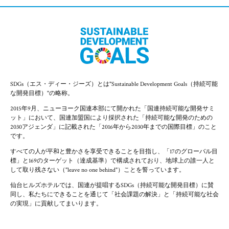
SDGs（エス・ディー・ジーズ）とは"Sustainable Development Goals（持続可能
な開発目標）"の略称。
2015年9月、ニューヨーク国連本部にて開かれた「国連持続可能な開発サミ
ット」において、国連加盟国により採択された「持続可能な開発のための
2030アジェンダ」に記載された「2016年から2030年までの国際目標」のこと
です。
すべての人が平和と豊かさを享受できることを目指し、「17のグローバル目
標」と169のターゲット（達成基準）で構成されており、地球上の誰一人と
して取り残さない（"leave no one behind"）ことを誓っています。
仙台ヒルズホテルでは、国連が提唱するSDGs（持続可能な開発目標）に賛
同し、私たちにできることを通じて「社会課題の解決」と「持続可能な社会
の実現」に貢献してまいります。