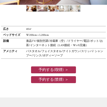
広さ
40㎡
ベッドサイズ
W200cm × L200cm
設備
液晶TV/個別空調/冷蔵庫（空）/ドライヤー/電話/ポット/お
茶/インターネット接続（LAN接続・Wi-Fi完備）
アメニティ
バスタオル/フェイスタオル/ナイトガウン/スリッパ/ シャン
プー/リンス/ボディーソープ
予約する(喫煙)
予約する(禁煙)