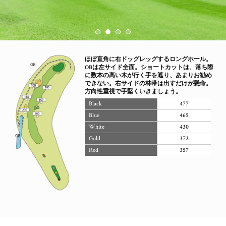
ほぼ直角に右ドッグレッグするロングホール。
OBは左サイド全面。ショートカットは、落ち際
に数本の高い木が行く手を遮り、あまりお勧め
できない。右サイドの林帯は出すだけが懸命。
方向性重視で手堅くいきましょう。
Black
477
Blue
465
White
430
Gold
372
Red
357