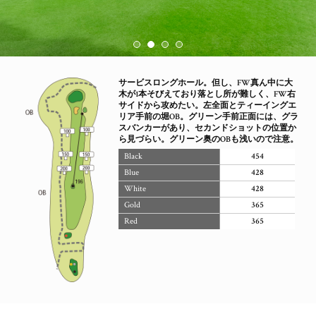
サービスロングホール。但し、FW真ん中に大
木が1本そびえており落とし所が難しく、FW右
サイドから攻めたい。左全面とティーイングエ
リア手前の堀OB。グリーン手前正面には、グラ
スバンカーがあり、セカンドショットの位置か
ら見づらい。グリーン奥のOBも浅いので注意。
Black
454
Blue
428
White
428
Gold
365
Red
365