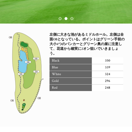
左側に大きな池があるミドルホール。左側は全
面OBとなっている。ポイントはグリーン手前の
大小4つのバンカーとグリーン奥の崖に注意し
て、花道から確実に2オン狙いでいきましょ
う。
Black
350
Blue
339
White
324
Gold
296
Red
248