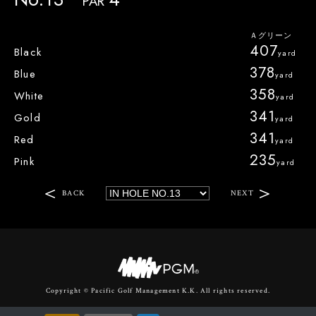
PAR
407
Black
378
Blue
358
White
341
Gold
341
Red
235
Pink
BACK
NEXT
Copyright © Pacific Golf Management K.K. All rights reserved.