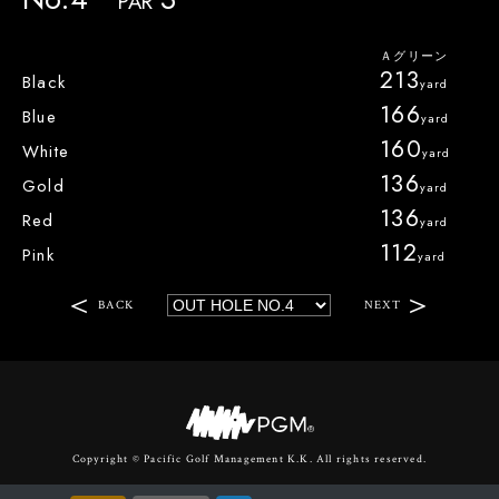
PAR
213
Black
166
Blue
160
White
136
Gold
136
Red
112
Pink
BACK
NEXT
Copyright © Pacific Golf Management K.K. All rights reserved.