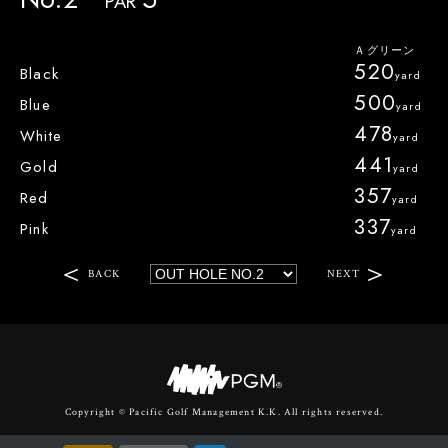
PAR
520
Black
500
Blue
478
White
441
Gold
357
Red
337
Pink
BACK
NEXT
Copyright © Pacific Golf Management K.K. All rights reserved.