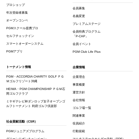
プロショップ
会員募集
年次登録者募集
名義変更
オープンコンペ
プレミアムステージ
PGMスクール提携プロ
会員特典プログラム
セルフチェックイン
「P-CAP」
スマートオーダーシステム
会員イベント
PGMアプリ
PGM Club Life Plus
トーナメント情報
企業情報
PGM・ACCORDIA CHARITY GOLF ＰＧ
企業理念
Ｍゴルフリゾート沖縄
事業概要
HEIWA・PGM CHAMPIONSHIP ＰＧＭ石
運営方針
岡ゴルフクラブ
会社情報
ミヤギテレビ杯ダンロップ女子オープンゴ
ルフトーナメント 利府ゴルフ倶楽部
ゴルフ場一覧
関連事業
社会貢献活動（CSR）
役員紹介
PGMジュニアズプログラム
行動規範
グリーンリボンキャンペーン
マルチステークホルダー方針（PDF）