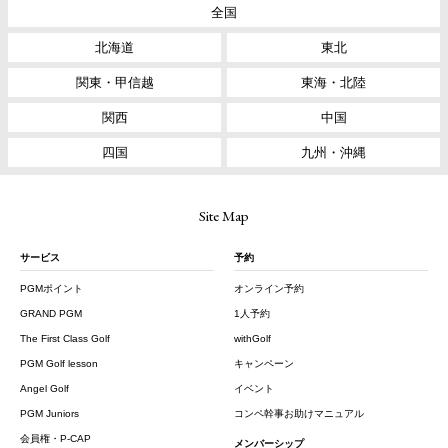
全国
北海道
東北
関東・甲信越
東海・北陸
関西
中国
四国
九州・沖縄
Site Map
サービス
予約
PGMポイント
オンライン予約
GRAND PGM
1人予約
The First Class Golf
withGolf
PGM Golf lesson
キャンペーン
Angel Golf
イベント
PGM Juniors
コンペ幹事お助けマニュアル
会員権・P-CAP
メンバーシップ