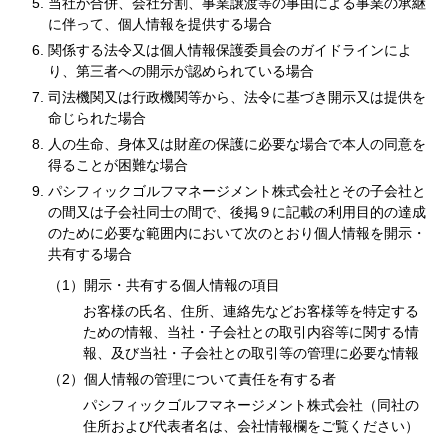
当社が合併、会社分割、事業譲渡等の事由による事業の承継
に伴って、個人情報を提供する場合
関係する法令又は個人情報保護委員会のガイドラインによ
り、第三者への開示が認められている場合
司法機関又は行政機関等から、法令に基づき開示又は提供を
命じられた場合
人の生命、身体又は財産の保護に必要な場合で本人の同意を
得ることが困難な場合
パシフィックゴルフマネージメント株式会社とその子会社と
の間又は子会社同士の間で、後掲９に記載の利用目的の達成
のために必要な範囲内において次のとおり個人情報を開示・
共有する場合
（1）開示・共有する個人情報の項目
お客様の氏名、住所、連絡先などお客様等を特定する
ための情報、当社・子会社との取引内容等に関する情
報、及び当社・子会社との取引等の管理に必要な情報
（2）個人情報の管理について責任を有する者
パシフィックゴルフマネージメント株式会社（同社の
住所および代表者名は、会社情報欄をご覧ください）