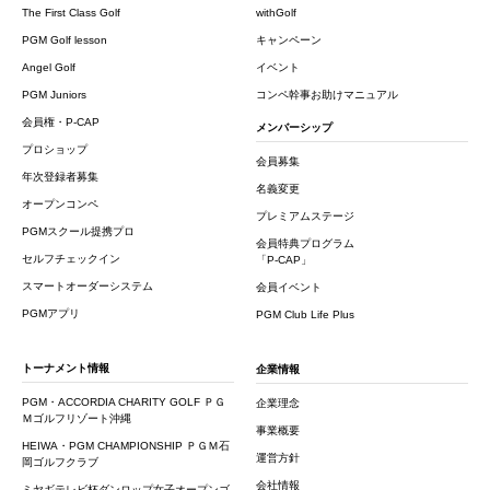
The First Class Golf
withGolf
PGM Golf lesson
キャンペーン
Angel Golf
イベント
PGM Juniors
コンペ幹事お助けマニュアル
会員権・P-CAP
メンバーシップ
プロショップ
会員募集
年次登録者募集
名義変更
オープンコンペ
プレミアムステージ
PGMスクール提携プロ
会員特典プログラム
セルフチェックイン
「P-CAP」
スマートオーダーシステム
会員イベント
PGMアプリ
PGM Club Life Plus
トーナメント情報
企業情報
PGM・ACCORDIA CHARITY GOLF ＰＧ
企業理念
Ｍゴルフリゾート沖縄
事業概要
HEIWA・PGM CHAMPIONSHIP ＰＧＭ石
運営方針
岡ゴルフクラブ
会社情報
ミヤギテレビ杯ダンロップ女子オープンゴ