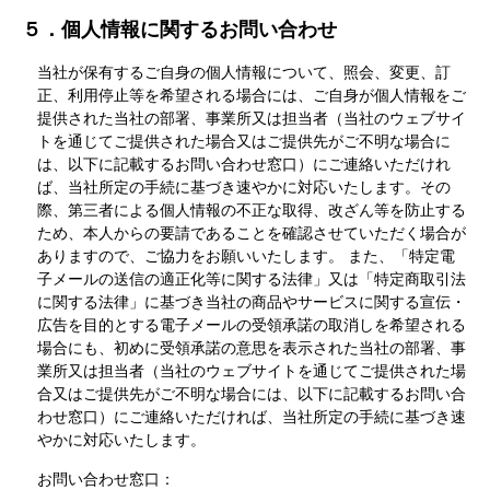
５．個人情報に関するお問い合わせ
当社が保有するご自身の個人情報について、照会、変更、訂
正、利用停止等を希望される場合には、ご自身が個人情報をご
提供された当社の部署、事業所又は担当者（当社のウェブサイ
トを通じてご提供された場合又はご提供先がご不明な場合に
は、以下に記載するお問い合わせ窓口）にご連絡いただけれ
ば、当社所定の手続に基づき速やかに対応いたします。その
際、第三者による個人情報の不正な取得、改ざん等を防止する
ため、本人からの要請であることを確認させていただく場合が
ありますので、ご協力をお願いいたします。 また、「特定電
子メールの送信の適正化等に関する法律」又は「特定商取引法
に関する法律」に基づき当社の商品やサービスに関する宣伝・
広告を目的とする電子メールの受領承諾の取消しを希望される
場合にも、初めに受領承諾の意思を表示された当社の部署、事
業所又は担当者（当社のウェブサイトを通じてご提供された場
合又はご提供先がご不明な場合には、以下に記載するお問い合
わせ窓口）にご連絡いただければ、当社所定の手続に基づき速
やかに対応いたします。
お問い合わせ窓口：