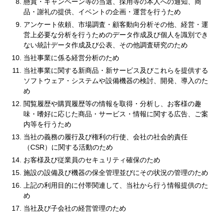
懸賞・キャンペーン等の当選、採用等の本人への通知、商
品・謝礼の提供、イベントの企画・運営を行うため
アンケート依頼、市場調査・顧客動向分析その他、経営・運
営上必要な分析を行うためのデータ作成及び個人を識別でき
ない統計データ作成及び公表、その他調査研究のため
当社事業に係る経営分析のため
当社事業に関する新商品・新サービス及びこれらを提供する
ソフトウェア・システムや設備機器の検討、開発、導入のた
め
閲覧履歴や購買履歴等の情報を取得・分析し、お客様の趣
味・嗜好に応じた商品・サービス・情報に関する広告、ご案
内等を行うため
当社の義務の履行及び権利の行使、会社の社会的責任
（CSR）に関する活動のため
お客様及び従業員のセキュリティ確保のため
施設の設備及び機器の保全管理並びにその状況の管理のため
上記の利用目的に付帯関連して、当社から行う情報提供のた
め
当社及び子会社の経営管理のため