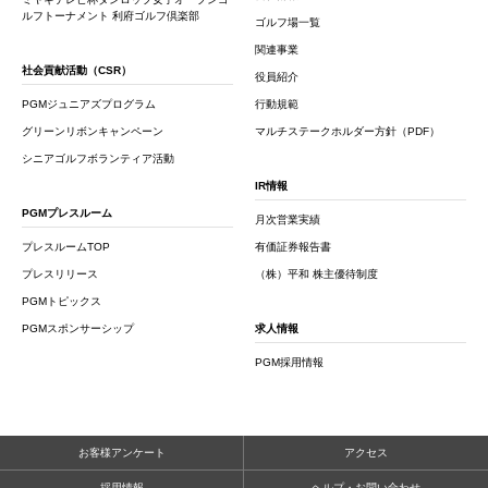
ルフトーナメント 利府ゴルフ倶楽部
ゴルフ場一覧
関連事業
社会貢献活動（CSR）
役員紹介
PGMジュニアズプログラム
行動規範
グリーンリボンキャンペーン
マルチステークホルダー方針（PDF）
シニアゴルフボランティア活動
IR情報
PGMプレスルーム
月次営業実績
プレスルームTOP
有価証券報告書
プレスリリース
（株）平和 株主優待制度
PGMトピックス
PGMスポンサーシップ
求人情報
PGM採用情報
お客様アンケート
アクセス
採用情報
ヘルプ・お問い合わせ