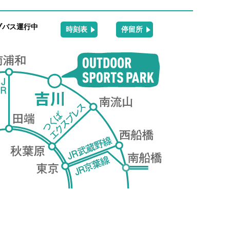
ブバス運行中
時刻表
停留所