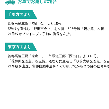
お車でお越しの場合
千葉方面より
常磐自動車道「流山I.C.」より15分。
5号線を直進し「野田市今上」を左折、326号線「鍋小路」左折、
21号線セブンイレブン手前の信号を左折。
東京方面より
首都高速三郷「東出口」・外環道三郷「西出口」より15分。
「花和田交差点」を左折。道なりに直進し「駅前大橋交差点」を
21号線を直進、常磐自動車道をくぐり抜けてから２つ目の信号を