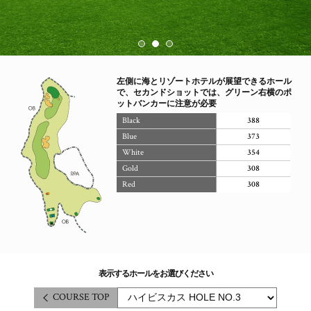
左側に海とリゾートホテルが展望できるホール
で、セカンドショットでは、グリーン右横のポ
ットバンカーに注意が必要
Black
388
Blue
373
White
354
Gold
308
Red
308
表示するホールをお選びください
COURSE TOP