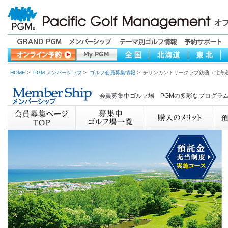
HOME
>
PGM メンバーシップ
>
ゴルフ会員募集情報
> チサンカントリークラブ銭凾（北海
会員募集中ゴルフ場 PGMの多彩なプログラ