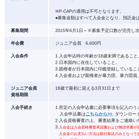
※P-CAPの適用は不可となります。
●募集金額はすべて入会金となり、預託金
募集期間
2015年6月1日～※募集予定口数が完売し
年会費
ジュニア会員 6,600円
入会条件
1.入会申込時の年齢が18歳未満であること
2.日本国内に在住していること。
3.親権者が日本国内に印鑑登録しているこ
4.入会者および親権者が暴力団、暴力団
ジュニア会員
18歳で最初に迎える3月31日まで
資格期限
入会手続き
1.所定の入会申込書に必要事項を記入の
入会申込書は
こちらから>>
ダウンロー
2.入会資格審査の上、審査結果をご連絡い
3.
入会金は入会資格審査承認書および御請求書が
入会金のお支払い方法は銀行振込のみとなってお