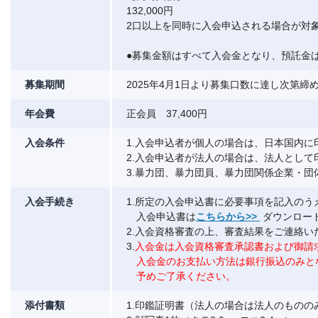
132,000円
2口以上を同時に入会申込される場合が対
●募集金額はすべて入会金となり、預託金
募集期間
2025年4月1日より募集口数に達し次第
年会費
正会員 37,400円
入会条件
1.入会申込者が個人の場合は、日本国内に
2.入会申込者が法人の場合は、法人として
3.暴力団、暴力団員、暴力団関係企業・
入会手続き
1.所定の入会申込書に必要事項を記入の
入会申込書は
こちらから>>
ダウンロー
2.入会資格審査の上、審査結果をご連絡い
3.
入会金は入会資格審査承認書および御請
入会金のお支払い方法は銀行振込のみと
予めご了承ください。
添付書類
1.印鑑証明書（法人の場合は法人のものの