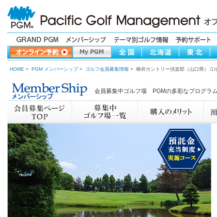
HOME
>
PGM メンバーシップ
>
ゴルフ会員募集情報
> 柳井カントリー倶楽部（山口県）ゴ
会員募集中ゴルフ場 PGMの多彩なプログラ