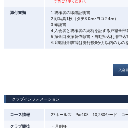
予めご了承ください。
添付書類
1.親権者の印鑑証明書
2.顔写真1枚（タテ3.0㎝×ヨコ2.4㎝）
3.確認書
4.入会者と親権者の続柄を証する戸籍全部
5.預金口座振替依頼書・自動払込利用申込
※印鑑証明書等は発行後6か月以内のもの
入会
クラブインフォメーション
コース情報
27ホールズ Par108 10,280ヤード コース
クラブ競技
・月例杯