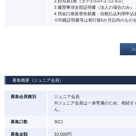
2.顔写真1枚（タテ3.0㎝×ヨコ2.4㎝）
3.履歴事項全部証明書（法人の場合のみ）
4.預金口座振替依頼書・自動払込利用申込
※印鑑証明書等は発行後6か月以内のもの
入
募集概要（ジュニア会員）
募集会員種別
ジュニア会員
※ジュニア会員は一身専属のため、相続す
ん。
募集口数
30口
募集金額
33,000円