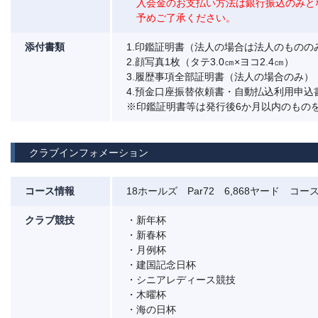
入会金のお支払い方法は銀行振込のみと
予めご了承ください。
添付書類
1.印鑑証明書（法人の場合は法人のものの
2.顔写真1枚（タテ3.0㎝×ヨコ2.4㎝）
3.履歴事項全部証明書（法人の場合のみ）
4.預金口座振替依頼書・自動払込利用申込
※印鑑証明書等は発行後6か月以内のもの
クラブインフォメーション
コース情報
18ホールズ Par72 6,868ヤード コース
クラブ競技
・新年杯
・新春杯
・月例杯
・建国記念日杯
・シニアレディース競技
・木曜杯
・海の日杯