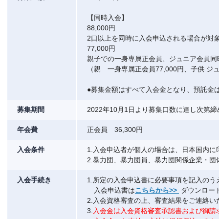
【同時入会】
88,000円
2口以上を同時に入会申込される場合が対
77,000円
親子での一身専属正会員、ジュニア会員同
（親 一身専属正会員77,000円、子供 ジ
●募集金額はすべて入会金となり、預託金
募集期間
2022年10月1日より募集口数に達し次第
年会費
正会員 36,300円
入会条件
1.入会申込者が個人の場合は、日本国内に
2.暴力団、暴力団員、暴力団関係企業・
入会手続き
1.所定の入会申込書に必要事項を記入の
入会申込書は
こちらから>>
ダウンロー
2.入会資格審査の上、審査結果をご連絡い
3.
入会金は入会資格審査承認書および御請