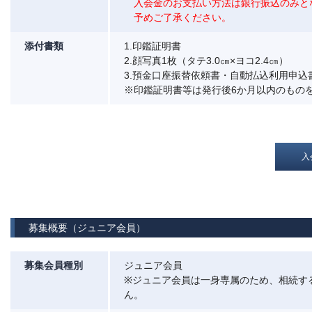
入会金のお支払い方法は銀行振込のみと
予めご了承ください。
添付書類
1.印鑑証明書
2.顔写真1枚（タテ3.0㎝×ヨコ2.4㎝）
3.預金口座振替依頼書・自動払込利用申込
※印鑑証明書等は発行後6か月以内のもの
入
募集概要（ジュニア会員）
募集会員種別
ジュニア会員
※ジュニア会員は一身専属のため、相続す
ん。