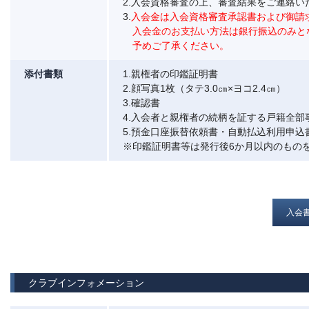
2.入会資格審査の上、審査結果をご連絡い
3.
入会金は入会資格審査承認書および御請
入会金のお支払い方法は銀行振込のみと
予めご了承ください。
添付書類
1.親権者の印鑑証明書
2.顔写真1枚（タテ3.0㎝×ヨコ2.4㎝）
3.確認書
4.入会者と親権者の続柄を証する戸籍全部
5.預金口座振替依頼書・自動払込利用申込
※印鑑証明書等は発行後6か月以内のもの
入会
クラブインフォメーション