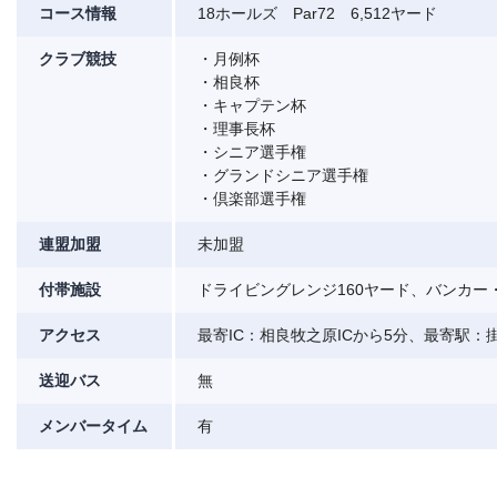
コース情報
18ホールズ Par72 6,512ヤード
クラブ競技
・月例杯
・相良杯
・キャプテン杯
・理事長杯
・シニア選手権
・グランドシニア選手権
・倶楽部選手権
連盟加盟
未加盟
付帯施設
ドライビングレンジ160ヤード、バンカー
アクセス
最寄IC：相良牧之原ICから5分、最寄駅：
送迎バス
無
メンバータイム
有