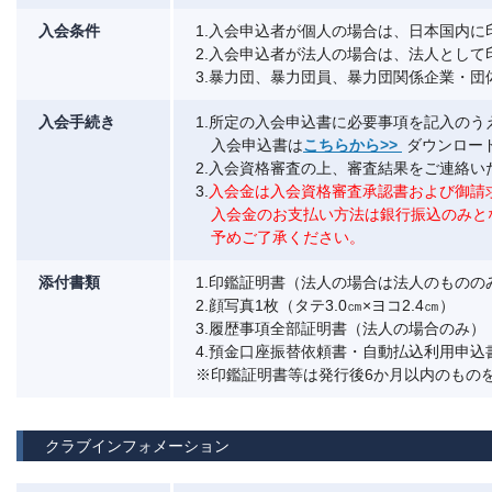
入会条件
1.入会申込者が個人の場合は、日本国内に
2.入会申込者が法人の場合は、法人として
3.暴力団、暴力団員、暴力団関係企業・
入会手続き
1.所定の入会申込書に必要事項を記入の
入会申込書は
こちらから>>
ダウンロー
2.入会資格審査の上、審査結果をご連絡い
3.
入会金は入会資格審査承認書および御請
入会金のお支払い方法は銀行振込のみと
予めご了承ください。
添付書類
1.印鑑証明書（法人の場合は法人のものの
2.顔写真1枚（タテ3.0㎝×ヨコ2.4㎝）
3.履歴事項全部証明書（法人の場合のみ）
4.預金口座振替依頼書・自動払込利用申込
※印鑑証明書等は発行後6か月以内のもの
クラブインフォメーション