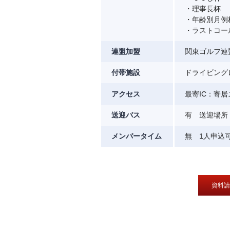
・理事長杯
・年齢別月例
・ラストコー
連盟加盟
関東ゴルフ連
付帯施設
ドライビング
アクセス
最寄IC：寄居
送迎バス
有 送迎場所：
メンバータイム
無 1人申込
資料請