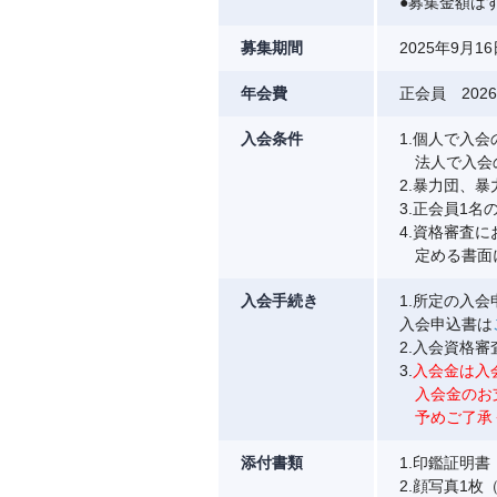
●募集金額は
募集期間
2025年9
年会費
正会員 2026年
入会条件
1.個人で入
法人で入会の
2.暴力団、
3.正会員1
4.資格審査
定める書面
入会手続き
1.所定の入
入会申込書は
2.入会資格
3.
入会金は入
入会金のお支
予めご了承
添付書類
1.印鑑証明
2.顔写真1枚（