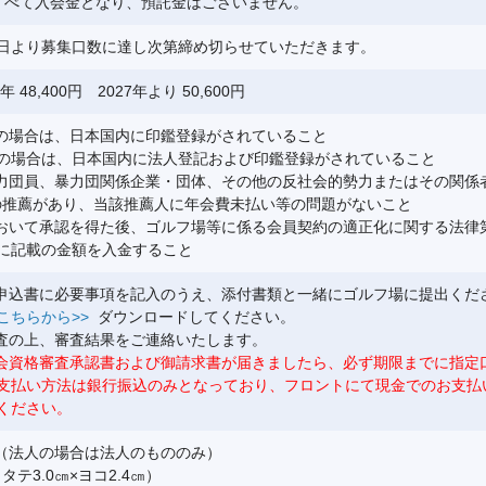
すべて入会金となり、預託金はございません。
月16日より募集口数に達し次第締め切らせていただきます。
 48,400円 2027年より 50,600円
会の場合は、日本国内に印鑑登録がされていること
場合は、日本国内に法人登記および印鑑登録がされていること
暴力団員、暴力団関係企業・団体、その他の反社会的勢力またはその関係
名の推薦があり、当該推薦人に年会費未払い等の問題がないこと
において承認を得た後、ゴルフ場等に係る会員契約の適正化に関する法律第
に記載の金額を入金すること
会申込書に必要事項を記入のうえ、添付書類と一緒にゴルフ場に提出くだ
こちらから>>
ダウンロードしてください。
審査の上、審査結果をご連絡いたします。
会資格審査承認書および御請求書が届きましたら、必ず期限までに指定
払い方法は銀行振込のみとなっており、フロントにて現金でのお支払
ください。
書（法人の場合は法人のもののみ）
タテ3.0㎝×ヨコ2.4㎝）