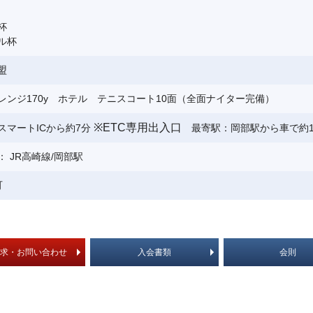
杯
ル杯
盟
レンジ170y ホテル テニスコート10面（全面ナイター完備）
※ETC専用出入口
スマートICから約7分
最寄駅：岡部駅から車で約1
 JR高崎線/岡部駅
可
求・お問い合わせ
入会書類
会則