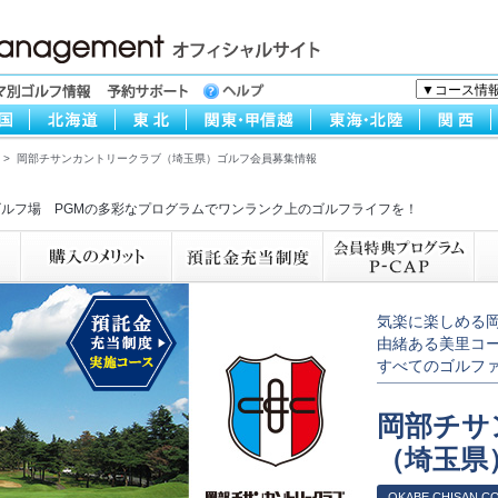
> 岡部チサンカントリークラブ（埼玉県）ゴルフ会員募集情報
ルフ場 PGMの多彩なプログラムでワンランク上のゴルフライフを！
気楽に楽しめる
由緒ある美里コ
すべてのゴルファ
岡部チサ
（埼玉県
OKABE CHISAN C