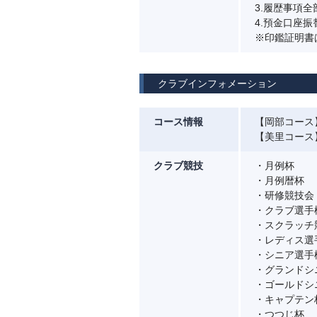
3.履歴事項
4.預金口座
※印鑑証明書
クラブインフォメーション
コース情報
【岡部コース】
【美里コース】
クラブ競技
・月例杯
・月例暦杯
・研修競技会
・クラブ選手
・スクラッチ
・レディス選
・シニア選手
・グランドシ
・ゴールドシ
・キャプテン
・つつじ杯