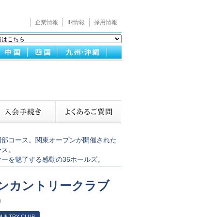
企業情報
IR情報
採用情報
岡部コース。関東オープンが開催された
ース。
ーを魅了する感動の36ホールズ。
ンカントリークラブ
）
OUNTRY CLUB