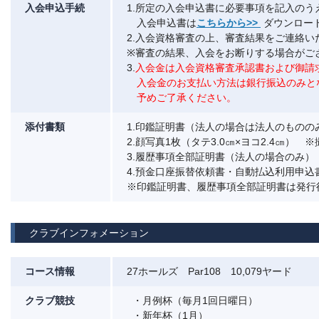
入会申込手続
1.所定の入会申込書に必要事項を記入の
入会申込書は
こちらから>>
ダウンロー
2.入会資格審査の上、審査結果をご連絡い
※審査の結果、入会をお断りする場合がご
3.
入会金は入会資格審査承認書および御請
入会金のお支払い方法は銀行振込のみと
予めご了承ください。
添付書類
1.印鑑証明書（法人の場合は法人のものの
2.顔写真1枚（タテ3.0㎝×ヨコ2.4㎝）
3.履歴事項全部証明書（法人の場合のみ）
4.預金口座振替依頼書・自動払込利用申込
※印鑑証明書、履歴事項全部証明書は発行
クラブインフォメーション
コース情報
27ホールズ Par108 10,079ヤード
クラブ競技
・月例杯（毎月1回日曜日）
・新年杯（1月）