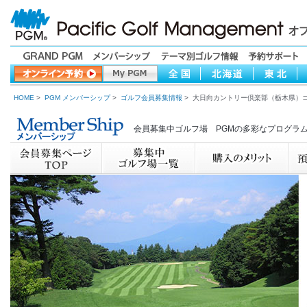
HOME
>
PGM メンバーシップ
>
ゴルフ会員募集情報
> 大日向カントリー倶楽部（栃木県）
会員募集中ゴルフ場 PGMの多彩なプログラ