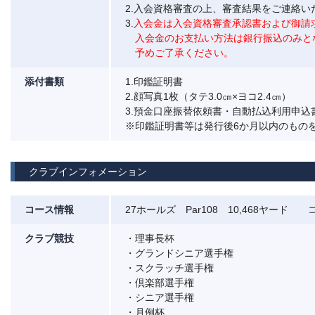
2.入会資格審査の上、審査結果をご連絡い
3.
入会金は入会資格審査承認書および御請
入会金のお支払い方法は銀行振込のみと
予めご了承ください。
添付書類
1.印鑑証明書
2.顔写真1枚（タテ3.0㎝×ヨコ2.4㎝）
3.預金口座振替依頼書・自動払込利用申込
※印鑑証明書等は発行後6か月以内のもの
クラブインフォメーション
コース情報
27ホールズ Par108 10,468ヤード 
クラブ競技
・理事長杯
・グランドシニア選手権
・スクラッチ選手権
・倶楽部選手権
・シニア選手権
・月例杯