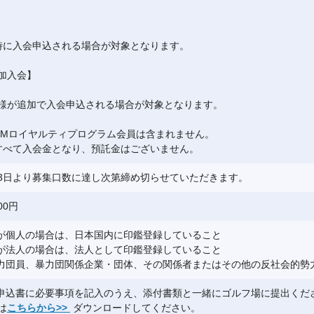
時に入会申込される場合が対象となります。
加入会】
様が追加で入会申込される場合が対象となります。
GMロイヤルティプログラム会員は含まれません。
すべて入会金となり、預託金はございません。
0月23日より募集口数に達し次第締め切らせていただきます。
00円
者が個人の場合は、日本国内に印鑑登録していること
者が法人の場合は、法人として印鑑登録していること
暴力団員、暴力団関係企業・団体、その関係者またはその他の反社会的勢
会申込書に必要事項を記入のうえ、添付書類と一緒にゴルフ場に提出くだ
は
こちらから>>
ダウンロードしてください。