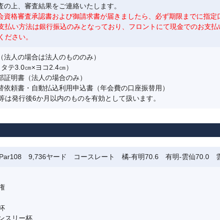
審査の上、審査結果をご連絡いたします。
会資格審査承認書および御請求書が届きましたら、必ず期限までに指定
払い方法は銀行振込のみとなっており、フロントにて現金でのお支払
ください。
書（法人の場合は法人のもののみ）
タテ3.0㎝×ヨコ2.4㎝）
全部証明書（法人の場合のみ）
振替依頼書・自動払込利用申込書（年会費の口座振替用）
等は発行後6か月以内のものを有効として扱います。
ar108 9,736ヤード コースレート 橘-有明70.6 有明-雲仙70.0 雲
権
杯
ンスリー杯