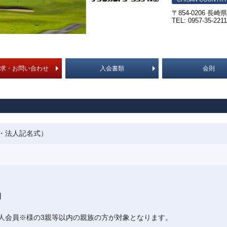
〒854-0206 長
TEL: 0957-35-221
求・お問い合わせ
入会書類
会則
・法人記名式）
】
人会員※様の3親等以内の親族の方が対象となります。