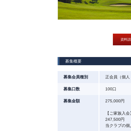
資料請
募集概要
募集会員種別
正会員（個人
募集口数
100口
募集金額
275,000円
【ご家族入会
247,500円
当クラブの個