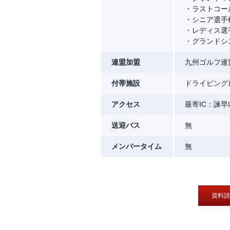
・ラストコー
・シニア選手
・レディス選
・グランドシ
連盟加盟
九州ゴルフ連
付帯施設
ドライビングレ
アクセス
最寄IC：諫早
送迎バス
無
メンバータイム
無
資料請