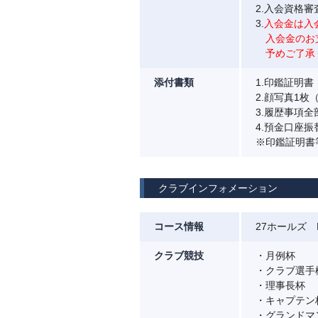
2.入会資格
3.
入会金は入
入会金のお支
予めご了承
添付書類
1.印鑑証明
2.顔写真1枚（
3.履歴事項
4.預金口座
※印鑑証明書
クラブインフォメーション
コース情報
27ホールズ P
クラブ競技
・月例杯
・クラブ選手
・理事長杯
・キャプテン
・グランドマ