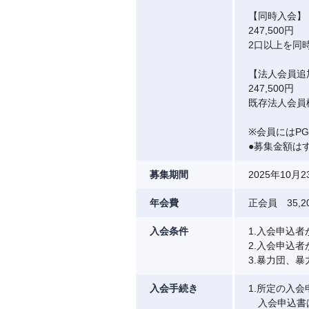
【同時入会】
247,500円
2口以上を同
【法人会員追
247,500円
既存法人会員
※会員にはP
●募集金額は
募集期間
2025年1
年会費
正会員 35,2
入会条件
1.入会申込
2.入会申込
3.暴力団、
入会手続き
1.所定の入
入会申込書