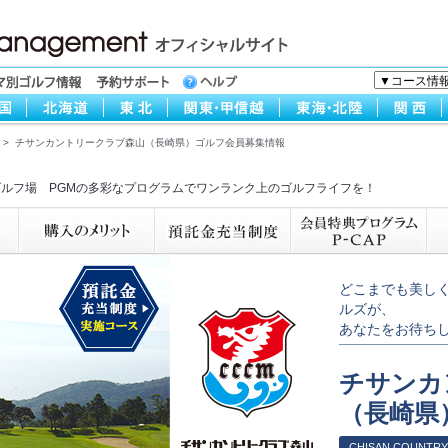
> チサンカントリークラブ森山（長崎県）ゴルフ会員募集情報
ルフ場 PGMの多彩なプログラムでワンランク上のゴルフライフを！
どこまでも美しく
ルズが、
あなたをお待ち
チサンカ
（長崎県
CHISAN COUNTRY