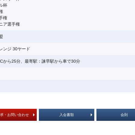
ル杯
権
手権
ニア選手権
盟
ンジ 30ヤード
ICから25分、最寄駅：諫早駅から車で30分
求・お問い合わせ
入会書類
会則