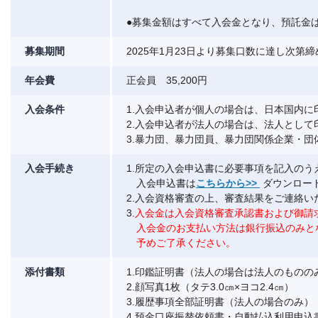
●募集金額はすべて入会金となり、預託金
募集期間
2025年1月23日より募集口数に達し次第
年会費
正会員 35,200円
入会条件
1.入会申込者が個人の場合は、日本国内に
2.入会申込者が法人の場合は、法人として
3.暴力団、暴力団員、暴力団関係企業・
入会手続き
1.所定の入会申込書に必要事項を記入の
入会申込書は
こちらから>>
ダウンロー
2.入会資格審査の上、審査結果をご連絡い
3.
入会金は入会資格審査承認書および御請
入会金のお支払い方法は銀行振込のみと
予めご了承ください。
添付書類
1.印鑑証明書（法人の場合は法人のものの
2.顔写真1枚（タテ3.0㎝×ヨコ2.4㎝）
3.履歴事項全部証明書（法人の場合のみ）
4.預金口座振替依頼書・自動払込利用申込