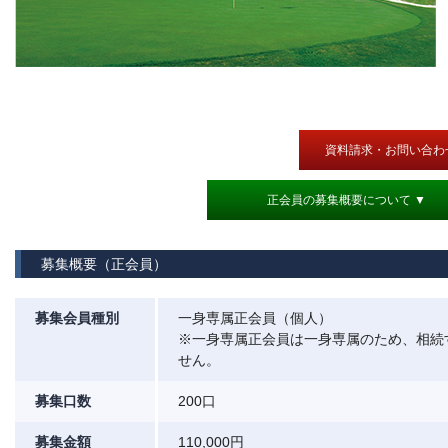
資料請求・お問い合わ
正会員の募集概要について ▼
募集概要（正会員）
募集会員種別
一身専属正会員（個人）
※一身専属正会員は一身専属のため、相続
せん。
募集口数
200口
募集金額
110,000円