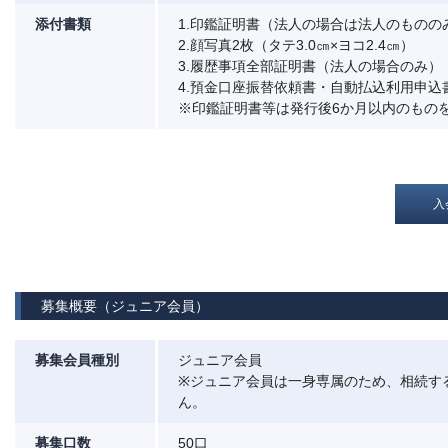
添付書類
1.印鑑証明書（法人の場合は法人のものの
2.顔写真2枚（タテ3.0㎝×ヨコ2.4㎝）
3.履歴事項全部証明書（法人の場合のみ）
4.預金口座振替依頼書・自動払込利用申込
※印鑑証明書等は発行後6か月以内のもの
入
募集概要（ジュニア会員）
募集会員種別
ジュニア会員
※ジュニア会員は一身専属のため、相続す
ん。
募集口数
50口