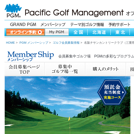
HOME
>
PGM メンバーシップ
>
ゴルフ会員募集情報
> 名阪チサンカントリークラブ（三重
会員募集中ゴルフ場 PGMの多彩なプログラ