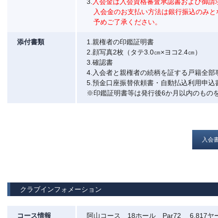
3.
入会金は入会資格審査承認書および御請
入会金のお支払い方法は銀行振込のみと
予めご了承ください。
添付書類
1.親権者の印鑑証明書
2.顔写真2枚（タテ3.0㎝×ヨコ2.4㎝）
3.確認書
4.入会者と親権者の続柄を証する戸籍全部
5.預金口座振替依頼書・自動払込利用申込
※印鑑証明書等は発行後6か月以内のもの
入会
クラブインフォメーション
コース情報
阿山コース 18ホール Par72 6,817ヤ