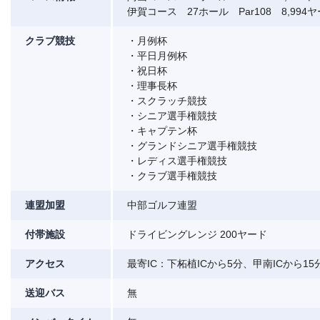
伊賀コース 27ホール Par108 8,994
クラブ競技
・月例杯
・平日月例杯
・祝日杯
・理事長杯
・スクラッチ競技
・シニア選手権競技
・キャプテン杯
・グランドシニア選手権競技
・レディス選手権競技
・クラブ選手権競技
連盟加盟
中部ゴルフ連盟
付帯施設
ドライビングレンジ 200ヤード
アクセス
最寄IC：下柘植ICから5分、甲南ICから1
送迎バス
無