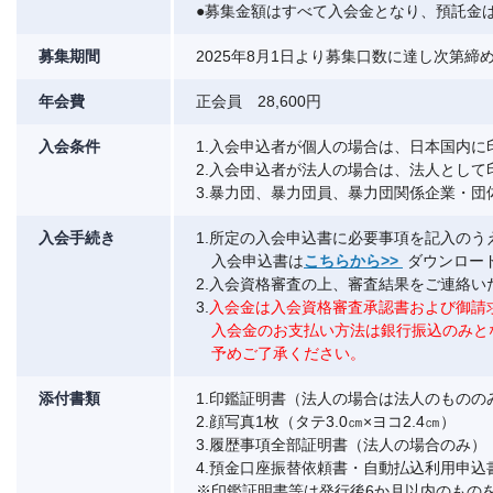
●募集金額はすべて入会金となり、預託金
募集期間
2025年8月1日より募集口数に達し次第
年会費
正会員 28,600円
入会条件
1.入会申込者が個人の場合は、日本国内に
2.入会申込者が法人の場合は、法人として
3.暴力団、暴力団員、暴力団関係企業・
入会手続き
1.所定の入会申込書に必要事項を記入の
入会申込書は
こちらから>>
ダウンロー
2.入会資格審査の上、審査結果をご連絡い
3.
入会金は入会資格審査承認書および御請
入会金のお支払い方法は銀行振込のみと
予めご了承ください。
添付書類
1.印鑑証明書（法人の場合は法人のものの
2.顔写真1枚（タテ3.0㎝×ヨコ2.4㎝）
3.履歴事項全部証明書（法人の場合のみ）
4.預金口座振替依頼書・自動払込利用申込
※印鑑証明書等は発行後6か月以内のもの