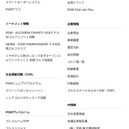
スマートオーダーシステム
会員イベント
PGMアプリ
PGM Club Life Plus
トーナメント情報
企業情報
PGM・ACCORDIA CHARITY GOLF ＰＧ
企業理念
Ｍゴルフリゾート沖縄
事業概要
HEIWA・PGM CHAMPIONSHIP ＰＧＭ石
運営方針
岡ゴルフクラブ
会社情報
ミヤギテレビ杯ダンロップ女子オープンゴ
ルフトーナメント 利府ゴルフ倶楽部
ゴルフ場一覧
関連事業
社会貢献活動（CSR）
役員紹介
PGMジュニアズプログラム
行動規範
グリーンリボンキャンペーン
マルチステークホルダー方針（PDF）
シニアゴルフボランティア活動
IR情報
PGMプレスルーム
月次営業実績
プレスルームTOP
有価証券報告書
プレスリリース
（株）平和 株主優待制度