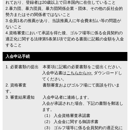
れており、登録者は20歳以上で日本国内に在住していること
2.暴力団、暴力団員、暴力団関係企業・団体、その他の反社会的
勢力またはその関係者ではないこと
3.会員1名の推薦があり、当該推薦人に年会費未払い等の問題が
ないこと
4.資格審査において承認を得た後、ゴルフ場等に係る会員契約の
適正化に関する法律第5条第1項で定める書面に記載の金額を入金
すること
入会申込手続
1. 必要書類の提出 本要項に記載の必要書類をご提出ください。
入会申込書は
こちらから>>
ダウンロードし
てください。
2. 資格審査 書類審査およびゴルフ場にて面談を行いま
す。
3. 審査結果通知 入会申込者に連絡します。
入会が承認された場合、下記の書類を郵送し
ます。
（1） 入会資格審査承認書
（2） 入会金に関する御請求書
（3） ゴルフ場等に係る会員契約の適正化に