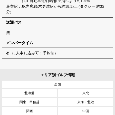
館山自動車道/姉崎袖ヶ浦ICより約10km
最寄駅：JR内房線/木更津駅から約18.5km (タクシー 約35
分)
送迎バス
無
メンバータイム
有（1人申し込み可：予約制)
エリア別ゴルフ情報
全国
北海道
東北
関東・甲信越
東海・北陸
関西
中国