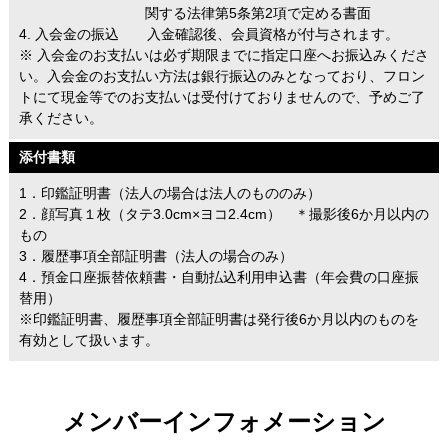
関する法律第5条第2項で定める書面
4. 入会金の振込 入金確認後、会員資格が付与されます。
※ 入会金のお支払いは必ず期限までに指定口座へお振込みくださ
い。入会金のお支払い方法は銀行振込のみとなっており、フロン
トにて現金等でのお支払いは受付けておりませんので、予めご了
承ください。
添付書類
1．印鑑証明書（法人の場合は法人のもののみ）
2．顔写真１枚（タテ3.0cm×ヨコ2.4cm） ＊撮影後6か月以内の
もの
3．履歴事項全部証明書（法人の場合のみ）
4．預金口座振替依頼書・自動払込利用申込書（年会費の口座振
替用）
※印鑑証明書、履歴事項全部証明書は発行後6か月以内のものを
有効として扱います。
メンバーインフォメーション