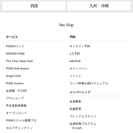
四国
九州・沖縄
Site Map
サービス
予約
PGMポイント
オンライン予約
GRAND PGM
1人予約
The First Class Golf
withGolf
PGM Golf lesson
キャンペーン
Angel Golf
イベント
PGM Juniors
コンペ幹事お助けマニュアル
会員権・P-CAP
メンバーシップ
プロショップ
会員募集
年次登録者募集
名義変更
オープンコンペ
プレミアムステージ
PGMスクール提携プロ
会員特典プログラム
セルフチェックイン
「P-CAP」