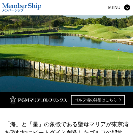
よくあるご質問
MENU
ゴルフ場の詳細はこちら
「海」と「星」の象徴である聖母マリアが東京湾
を望む地に
ピートダイと創造したゴルフの聖地。