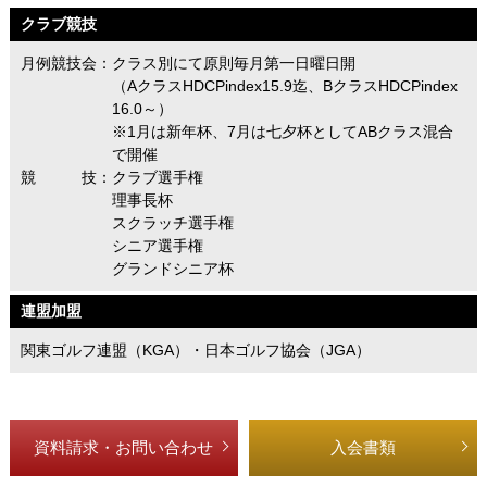
クラブ競技
月例競技会：クラス別にて原則毎月第一日曜日開
（AクラスHDCPindex15.9迄、BクラスHDCPindex
16.0～）
※1月は新年杯、7月は七夕杯としてABクラス混合
で開催
競 技：クラブ選手権
理事長杯
スクラッチ選手権
シニア選手権
グランドシニア杯
連盟加盟
関東ゴルフ連盟（KGA）・日本ゴルフ協会（JGA）
資料請求・お問い合わせ
入会書類