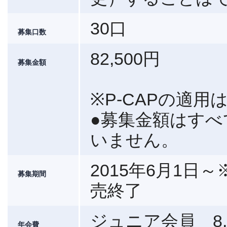
30口
募集口数
82,500円
募集金額
※P-CAPの適
●募集金額はす
いません。
2015年6月1
募集期間
売終了
ジュニア会員 8,
年会費