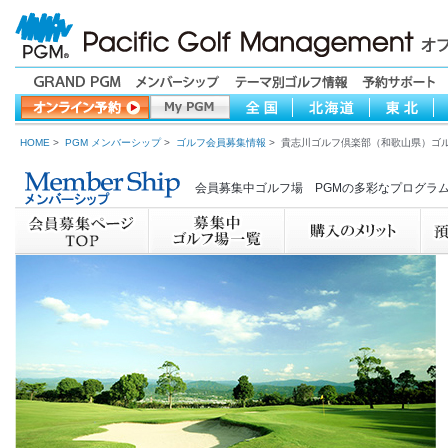
HOME
>
PGM メンバーシップ
>
ゴルフ会員募集情報
> 貴志川ゴルフ倶楽部（和歌山県）ゴ
会員募集中ゴルフ場 PGMの多彩なプログラ