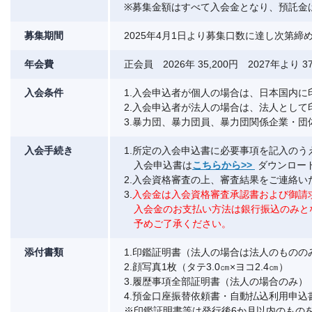
※募集金額はすべて入会金となり、預託金
募集期間
2025年4月1日より募集口数に達し次第
年会費
正会員 2026年 35,200円 2027年より 37
入会条件
1.入会申込者が個人の場合は、日本国内に
2.入会申込者が法人の場合は、法人として
3.暴力団、暴力団員、暴力団関係企業・
入会手続き
1.所定の入会申込書に必要事項を記入の
入会申込書は
こちらから>>
ダウンロー
2.入会資格審査の上、審査結果をご連絡い
3.
入会金は入会資格審査承認書および御請
入会金のお支払い方法は銀行振込のみと
予めご了承ください。
添付書類
1.印鑑証明書（法人の場合は法人のものの
2.顔写真1枚（タテ3.0㎝×ヨコ2.4㎝）
3.履歴事項全部証明書（法人の場合のみ）
4.預金口座振替依頼書・自動払込利用申込
※印鑑証明書等は発行後6か月以内のもの