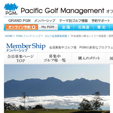
HOME
>
PGM メンバーシップ
>
ゴルフ会員募集情報
> 中央道晴ヶ峰カントリー倶楽部（長
会員募集中ゴルフ場 PGMの多彩なプログラ