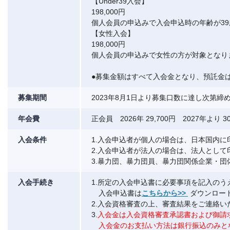
【Under39入会】
198,000円
個人会員の申込みで入会申込時の年齢が3
【女性入会】
198,000円
個人会員の申込みで女性の方が対象となり
●募集金額はすべて入会金となり、預託金
募集期間
2023年8月1日より募集口数に達し次第
年会費
正会員 2026年 29,700円 2027年より 30
入会条件
1.入会申込者が個人の場合は、日本国内に
2.入会申込者が法人の場合は、法人として
3.暴力団、暴力団員、暴力団関係企業・
入会手続き
1.所定の入会申込書に必要事項を記入の
入会申込書は
こちらから>>
ダウンロー
2.入会資格審査の上、審査結果をご連絡い
3.
入会金は入会資格審査承認書および御請
入会金のお支払い方法は銀行振込のみと