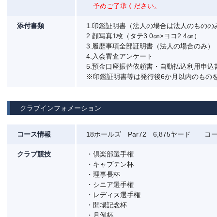
予めご了承ください。
添付書類
1.印鑑証明書（法人の場合は法人のものの
2.顔写真1枚（タテ3.0㎝×ヨコ2.4㎝）
3.履歴事項全部証明書（法人の場合のみ）
4.入会審査アンケート
5.預金口座振替依頼書・自動払込利用申込
※印鑑証明書等は発行後6か月以内のもの
クラブインフォメーション
コース情報
18ホールズ Par72 6,875ヤード コー
クラブ競技
・倶楽部選手権
・キャプテン杯
・理事長杯
・シニア選手権
・レディス選手権
・開場記念杯
・月例杯