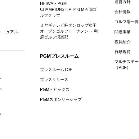
運営方針
HEIWA・PGM
CHAMPIONSHIP ＰＧＭ石岡ゴ
会社情報
ルフクラブ
ゴルフ場一覧
ミヤギテレビ杯ダンロップ女子
オープンゴルフトーナメント 利
マニュアル
関連事業
府ゴルフ倶楽部
役員紹介
行動規範
PGMプレスルーム
マルチステー
（PDF）
プレスルームTOP
ジ
プレスリリース
ム
PGMトピックス
PGMスポンサーシップ
s