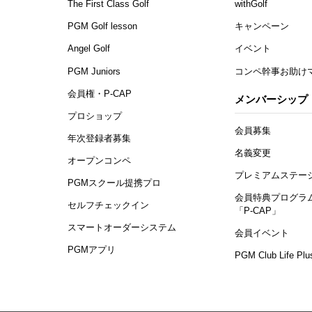
The First Class Golf
withGolf
PGM Golf lesson
キャンペーン
Angel Golf
イベント
PGM Juniors
コンペ幹事お助け
会員権・P-CAP
メンバーシップ
プロショップ
会員募集
年次登録者募集
名義変更
オープンコンペ
プレミアムステー
PGMスクール提携プロ
会員特典プログラ
セルフチェックイン
「P-CAP」
スマートオーダーシステム
会員イベント
PGMアプリ
PGM Club Life Plu