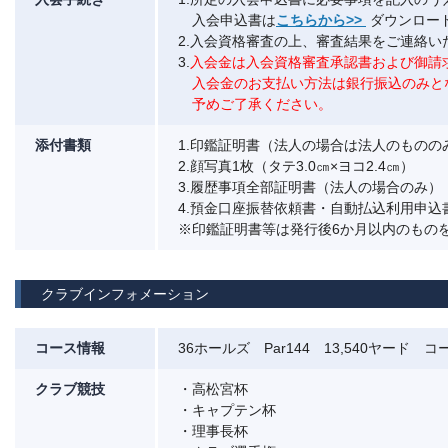
入会申込書は
こちらから>>
ダウンロー
2.入会資格審査の上、審査結果をご連絡い
3.
入会金は入会資格審査承認書および御請
入会金のお支払い方法は銀行振込のみと
予めご了承ください。
添付書類
1.印鑑証明書（法人の場合は法人のものの
2.顔写真1枚（タテ3.0㎝×ヨコ2.4㎝）
3.履歴事項全部証明書（法人の場合のみ）
4.預金口座振替依頼書・自動払込利用申込
※印鑑証明書等は発行後6か月以内のもの
クラブインフォメーション
コース情報
36ホールズ Par144 13,540ヤード コ
クラブ競技
・高松宮杯
・キャプテン杯
・理事長杯