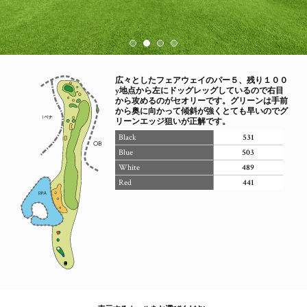
広々としたフェアウェイのパー５、残り１００
y地点から左にドッグレッグしているので右目
から攻めるのがセオリーです。グリーンは手前
から奥に向かって傾斜が強くとても早いのでグ
リーンエッジ狙いが正解です。
Black
531
Blue
503
White
489
Red
441