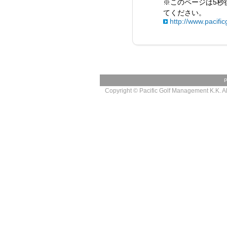
※このページは5秒
てください。
http://www.pacificg
Copyright © Pacific Golf Management K.K. All