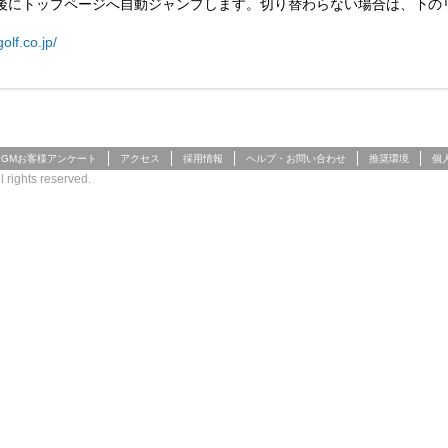
後にトップページへ自動ジャンプします。切り替わらない場合は、下の
olf.co.jp/
PGMお客様アンケート
アクセス
採用情報
ヘルプ・お問い合わせ
推奨環境
個
 rights reserved.