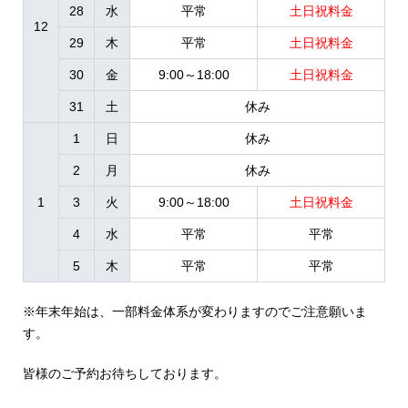
28
水
平常
土日祝料金
12
29
木
平常
土日祝料金
30
金
9:00～18:00
土日祝料金
31
土
休み
1
日
休み
2
月
休み
1
3
火
9:00～18:00
土日祝料金
4
水
平常
平常
5
木
平常
平常
※年末年始は、一部料金体系が変わりますのでご注意願いま
す。
皆様のご予約お待ちしております。