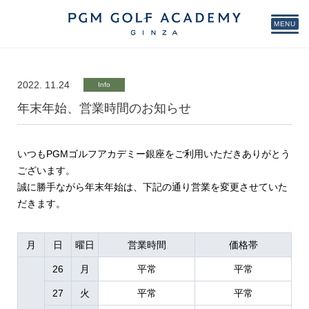
MENU
2022. 11.24
Info
年末年始、営業時間のお知らせ
いつもPGMゴルフアカデミー銀座をご利用いただきありがとう
ございます。
誠に勝手ながら年末年始は、下記の通り営業を変更させていた
だきます。
月
日
曜日
営業時間
価格帯
26
月
平常
平常
27
火
平常
平常