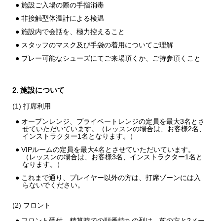
● 施設ご入場の際の手指消毒
● 非接触型体温計による検温
● 施設内で会話を、極力控えること
● スタッフのマスク及び手袋の着用についてご理解
● プレー可能なシューズにてご来場頂くか、ご持参頂くこと
2. 施設について
(1) 打席利用
● オープンレンジ、プライベートレンジの定員を最大3名とさ
せていただいています。（レッスンの場合は、お客様2名、
インストラクター1名となります。）
● VIPルームの定員を最大4名とさせていただいています。
（レッスンの場合は、お客様3名、インストラクター1名と
なります。）
● これまで通り、プレイヤー以外の方は、打席ゾーンには入
らないでください。
(2) フロント
● フロント受付、精算時での順番待ちの列は、前の方と2メー