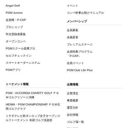
Angel Golf
イベント
PGM Juniors
コンペ幹事お助けマニュアル
会員権・P-CAP
メンバーシップ
プロショップ
会員募集
年次登録者募集
名義変更
オープンコンペ
プレミアムステージ
PGMスクール提携プロ
会員特典プログラム
セルフチェックイン
「P-CAP」
スマートオーダーシステム
会員イベント
PGMアプリ
PGM Club Life Plus
トーナメント情報
企業情報
PGM・ACCORDIA CHARITY GOLF ＰＧ
企業理念
Ｍゴルフリゾート沖縄
事業概要
HEIWA・PGM CHAMPIONSHIP ＰＧＭ石
運営方針
岡ゴルフクラブ
会社情報
ミヤギテレビ杯ダンロップ女子オープンゴ
ルフトーナメント 利府ゴルフ倶楽部
ゴルフ場一覧