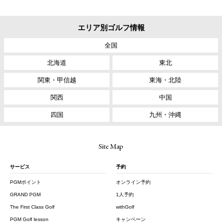
エリア別ゴルフ情報
全国
北海道
東北
関東・甲信越
東海・北陸
関西
中国
四国
九州・沖縄
Site Map
サービス
予約
PGMポイント
オンライン予約
GRAND PGM
1人予約
The First Class Golf
withGolf
PGM Golf lesson
キャンペーン