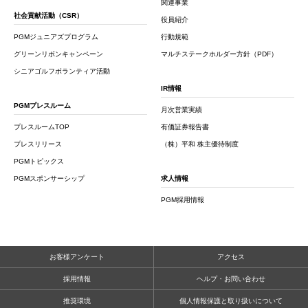
関連事業
社会貢献活動（CSR）
役員紹介
PGMジュニアズプログラム
行動規範
グリーンリボンキャンペーン
マルチステークホルダー方針（PDF）
シニアゴルフボランティア活動
IR情報
PGMプレスルーム
月次営業実績
プレスルームTOP
有価証券報告書
プレスリリース
（株）平和 株主優待制度
PGMトピックス
PGMスポンサーシップ
求人情報
PGM採用情報
お客様アンケート
アクセス
採用情報
ヘルプ・お問い合わせ
推奨環境
個人情報保護と取り扱いについて