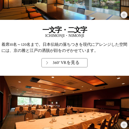
一文字・二文字
ICHIMONJI・NIMONJI
着席10名～120名まで。日本伝統の落ちつきを現代にアレンジした空間
には、京の雅と江戸の洒脱が顔をのぞかせています。
360° VRを見る