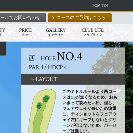
PGM TOP
メールでお問い合わせ
コースのご予約はこちら
ITY
PRICE
GALLERY
CLUB LIFE
報
料金
ギャラリー
クラブライフ
NO.4
西 HOLE
PAR 4 / HDCP 4
LAYOUT
このミドルホールより西コー
スはOBが無くなるため、おも
いきって攻めたい所。但し、
フェアウェイが狭いため慎重
に。ティショットをフェアウ
ェイ左にキープしないとグリ
ーンが狙えないため、パーセ
ーブは難しい。