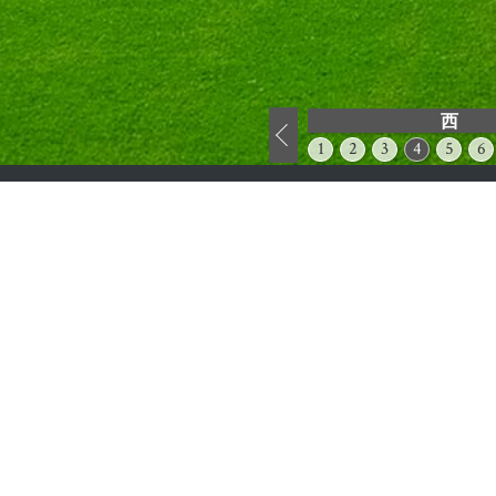
西
1
2
3
4
5
6
コースのご