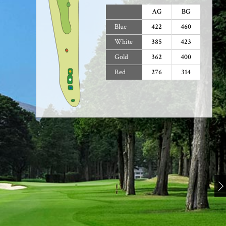
AG
BG
Blue
422
460
White
385
423
Gold
362
400
Red
276
314