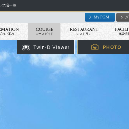
ゴルフ場一覧
My PGM
RMATION
COURSE
RESTAURANT
FACIL
ブのご案内
コースガイド
レストラン
施設情
Twin-D Viewer
PHOTO