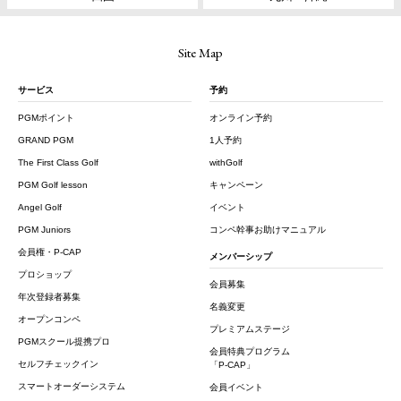
Site Map
サービス
予約
PGMポイント
オンライン予約
GRAND PGM
1人予約
The First Class Golf
withGolf
PGM Golf lesson
キャンペーン
Angel Golf
イベント
PGM Juniors
コンペ幹事お助けマニュアル
会員権・P-CAP
メンバーシップ
プロショップ
会員募集
年次登録者募集
名義変更
オープンコンペ
プレミアムステージ
PGMスクール提携プロ
会員特典プログラム
セルフチェックイン
「P-CAP」
スマートオーダーシステム
会員イベント