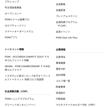
プロショップ
会員募集
年次登録者募集
名義変更
オープンコンペ
プレミアムステージ
PGMスクール提携プロ
会員特典プログラム
セルフチェックイン
「P-CAP」
スマートオーダーシステム
会員イベント
PGMアプリ
PGM Club Life Plus
トーナメント情報
企業情報
PGM・ACCORDIA CHARITY GOLF ＰＧ
企業理念
Ｍゴルフリゾート沖縄
事業概要
HEIWA・PGM CHAMPIONSHIP ＰＧＭ石
運営方針
岡ゴルフクラブ
会社情報
ミヤギテレビ杯ダンロップ女子オープンゴ
ルフトーナメント 利府ゴルフ倶楽部
ゴルフ場一覧
関連事業
社会貢献活動（CSR）
役員紹介
PGMジュニアズプログラム
行動規範
グリーンリボンキャンペーン
マルチステークホルダー方針（PDF）