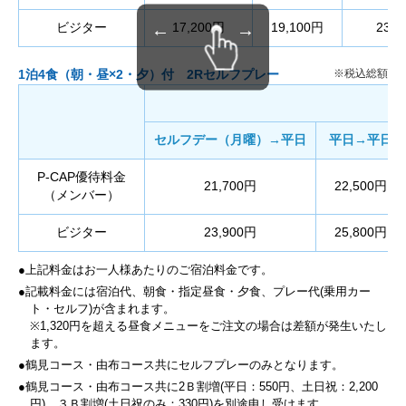
←
→
ビジター
17,200円
19,100円
23,
1泊4食（朝・昼×2・夕）付 2Rセルフプレー
セルフデー（月曜）→平日
平日→平日
P-CAP優待料金
21,700円
22,500円
（メンバー）
ビジター
23,900円
25,800円
●上記料金はお一人様あたりのご宿泊料金です。
●記載料金には宿泊代、朝食・指定昼食・夕食、プレー代(乗用カー
ト・セルフ)が含まれます。
※1,320円を超える昼食メニューをご注文の場合は差額が発生いたし
ます。
●鶴見コース・由布コース共にセルフプレーのみとなります。
●鶴見コース・由布コース共に2Ｂ割増(平日：550円、土日祝：2,200
円)、３Ｂ割増(土日祝のみ：330円)を別途申し受けます。