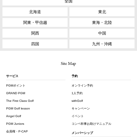
全国
北海道
東北
関東・甲信越
東海・北陸
関西
中国
四国
九州・沖縄
Site Map
サービス
予約
PGMポイント
オンライン予約
GRAND PGM
1人予約
The First Class Golf
withGolf
PGM Golf lesson
キャンペーン
Angel Golf
イベント
PGM Juniors
コンペ幹事お助けマニュアル
会員権・P-CAP
メンバーシップ